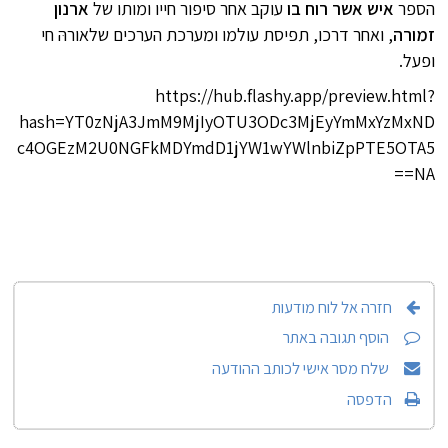
הספר
איש אשר רוח בו
עוקב אחר סיפור חייו ומותו של
ארנון
זמורה
, ואחר דרכו, תפיסת עולמו ומערכת הערכים שלאורהּ חי
ופעל.
https://hub.flashy.app/preview.html?
hash=YT0zNjA3JmM9MjIyOTU3ODc3MjEyYmMxYzMxND
c4OGEzM2U0NGFkMDYmdD1jYW1wYWlnbiZpPTE5OTA5
NA==
חזרה אל לוח מודעות
הוסף תגובה באתר
שלח מסר אישי לכותב ההודעה
הדפסה