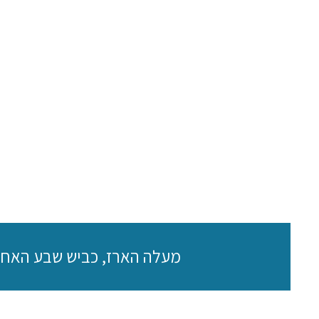
מעלה הארז, כביש שבע האחיות מוצא עילית, ד.נ. ה