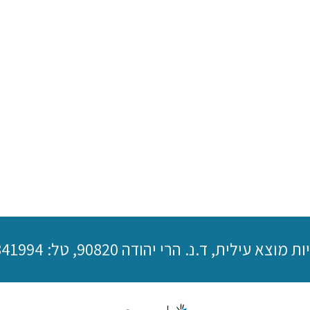
רי יהודה 90820, טל: 02-5341994, טלפקס: 02-5333038