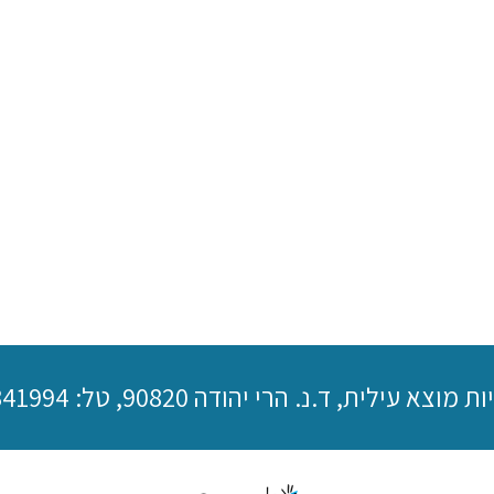
רי יהודה 90820, טל: 02-5341994, טלפקס: 02-5333038