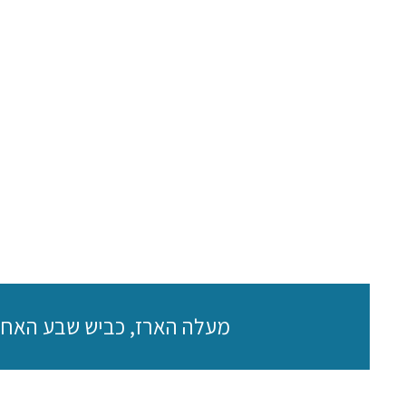
מעלה הארז, כביש שבע האחיות מוצא עילית, ד.נ. ה